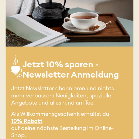
Jetzt 10% sparen -
Newsletter Anmeldung
Jetzt Newsletter abonnieren und nichts
mehr verpassen: Neuigkeiten, spezielle
Angebote und alles rund um Tee.
Als Willkommensgeschenk erhältst du
10% Rabatt
auf deine nächste Bestellung im Online-
Shop.