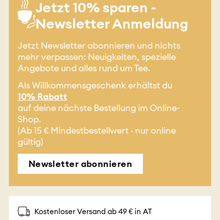
Jetzt 10% sparen -
Newsletter Anmeldung
Jetzt Newsletter abonnieren und nichts
mehr verpassen: Neuigkeiten, spezielle
Angebote und alles rund um Tee.
Als Willkommensgeschenk erhältst du
10% Rabatt
auf deine nächste Bestellung im Online-
Shop.
(Ab 15 € Mindestbestellwert · nur online
gültig)
Newsletter abonnieren
Kostenloser Versand ab 49 € in AT