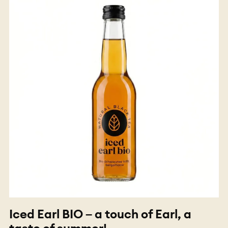
Iced Earl BIO – a touch of Earl, a
taste of summer!