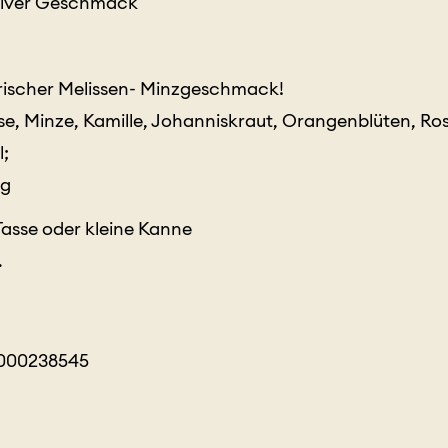
nsiver Geschmack
Frischer Melissen- Minzgeschmack!
sse, Minze, Kamille, Johanniskraut, Orangenblüten, Ro
l;
1g
asse oder kleine Kanne
.
0000238545