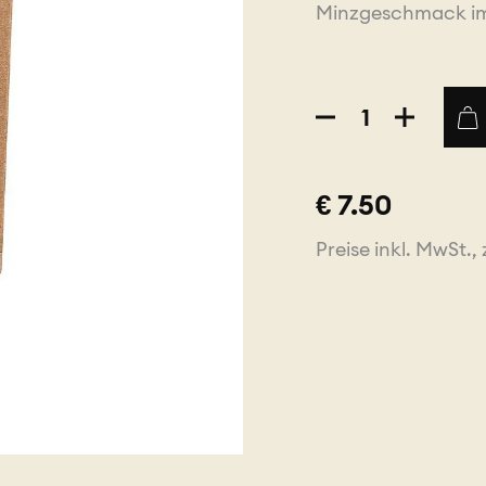
Minzgeschmack im
15
Stk.
NATURE
T-
BAGS
€ 7.50
Kräutergarten
Menge
Preise inkl. MwSt., 