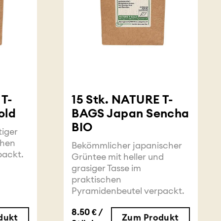
 T-
15 Stk. NATURE T-
old
BAGS Japan Sencha
BIO
tiger
chen
Bekömmlicher japanischer
packt.
Grüntee mit heller und
grasiger Tasse im
praktischen
Pyramidenbeutel verpackt.
8.50 € /
dukt
Zum Produkt