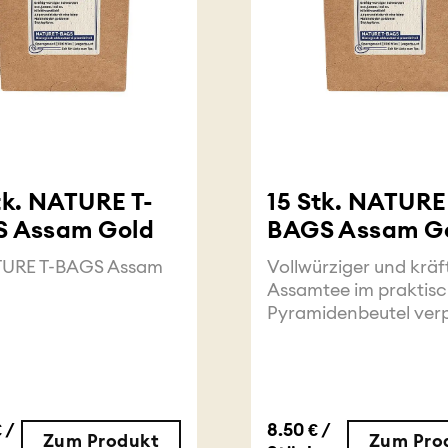
tk. NATURE T-
15 Stk. NATURE
 Assam Gold
BAGS Assam G
TURE T-BAGS Assam
Vollwürziger und kräf
Assamtee im praktis
Pyramidenbeutel ver
 /
8.50 € /
Zum Produkt
Zum Pro