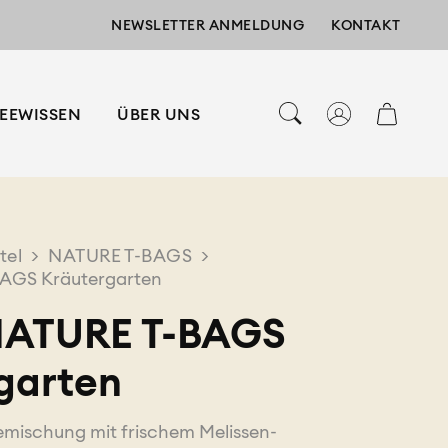
NEWSLETTER ANMELDUNG
KONTAKT
EEWISSEN
ÜBER UNS
tel
>
NATURE T-BAGS
>
BAGS Kräutergarten
 NATURE T-BAGS
garten
emischung mit frischem Melissen-