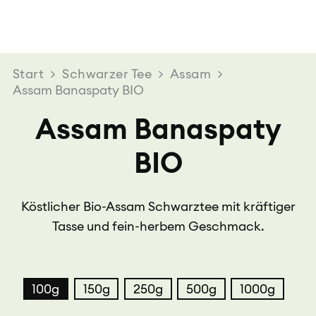
Start
>
Schwarzer Tee
>
Assam
>
Assam Banaspaty BIO
Assam Banaspaty
BIO
Köstlicher Bio-Assam Schwarztee mit kräftiger
Tasse und fein-herbem Geschmack.
100g
150g
250g
500g
1000g