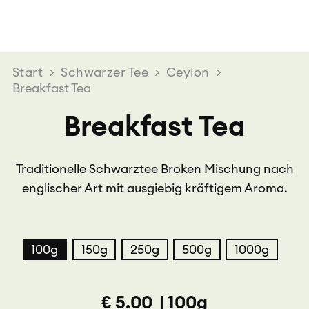
Start
>
Schwarzer Tee
>
Ceylon
>
Breakfast Tea
Breakfast Tea
Traditionelle Schwarztee Broken Mischung nach
englischer Art mit ausgiebig kräftigem Aroma.
100g
150g
250g
500g
1000g
€
5.00
|
100g