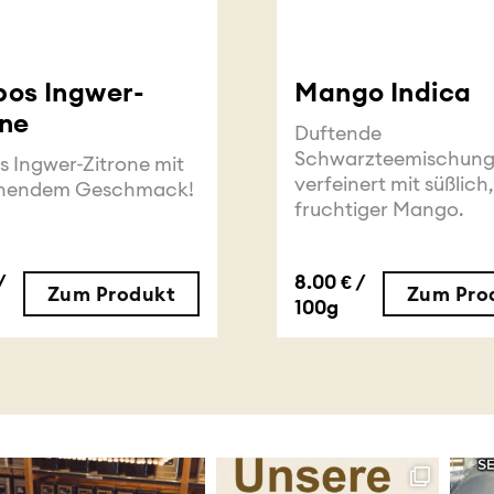
bos Ingwer-
Mango Indica
one
Duftende
Schwarzteemischun
s Ingwer-Zitrone mit
verfeinert mit süßlich
schendem Geschmack!
fruchtiger Mango.
/
8.00 € /
Zum Produkt
Zum Pro
100g