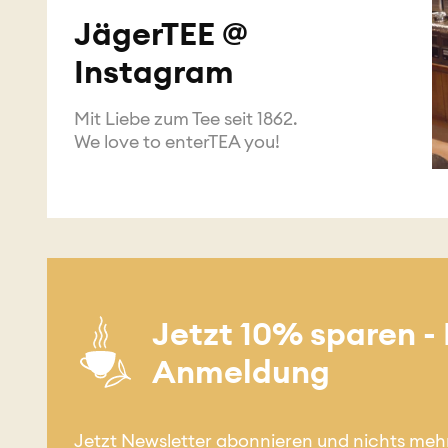
JägerTEE @
Instagram
Mit Liebe zum Tee seit 1862.
We love to enterTEA you!
Jetzt 10% sparen -
Anmeldung
Jetzt Newsletter abonnieren und nichts meh