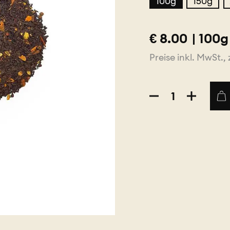
100g
150g
€
8.00
|
100g
Preise inkl. MwSt., 
Chai
Menge