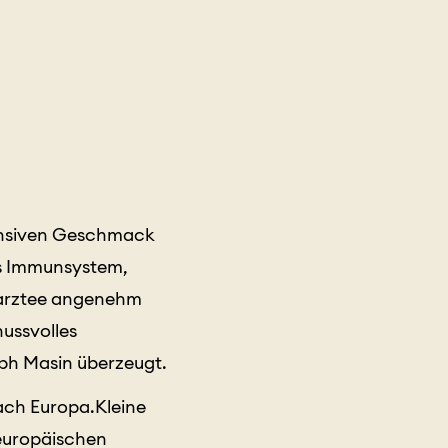
tensiven Geschmack
as Immunsystem,
arztee angenehm
nussvolles
oph Masin überzeugt.
ach Europa.Kleine
teuropäischen