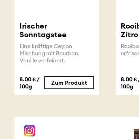
Irischer
Rooi
Sonntagstee
Zitr
Eine kräftige Ceylon
Rooibo
Mischung mit Bourbon
erfri
Vanille verfeinert.
8.00 € /
8.00 € 
Zum Produkt
100g
100g