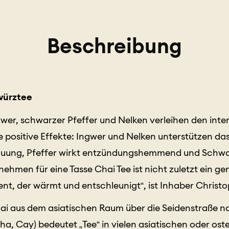
Beschreibung
würztee
wer, schwarzer Pfeffer und Nelken verleihen den in
 positive Effekte: Ingwer und Nelken unterstützen d
uung, Pfeffer wirkt entzündungshemmend und Schw
nehmen für eine Tasse Chai Tee ist nicht zuletzt ein ge
nt, der wärmt und entschleunigt“, ist Inhaber Christ
ai aus dem asiatischen Raum über die Seidenstraße n
ha, Cay) bedeutet „Tee“ in vielen asiatischen oder os