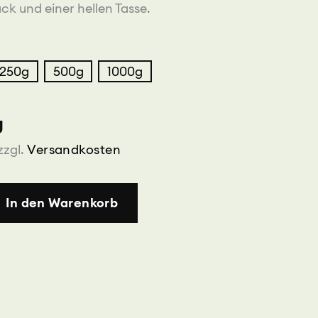
k und einer hellen Tasse.
250g
500g
1000g
g
zzgl.
Versandkosten
In den Warenkorb