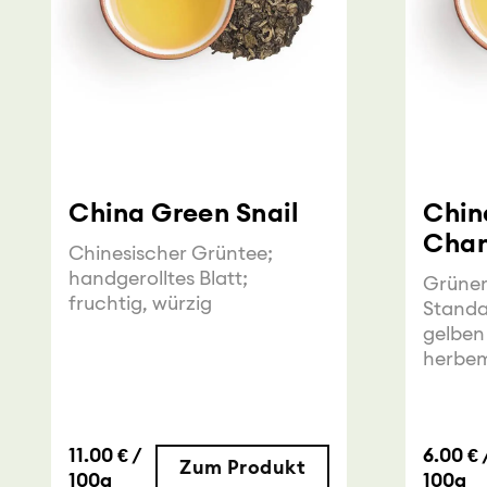
China Green Snail
Chin
Cha
Chinesischer Grüntee;
handgerolltes Blatt;
Grüner
fruchtig, würzig
Standa
gelben
herbe
11.00 € /
6.00 € 
Zum Produkt
100g
100g