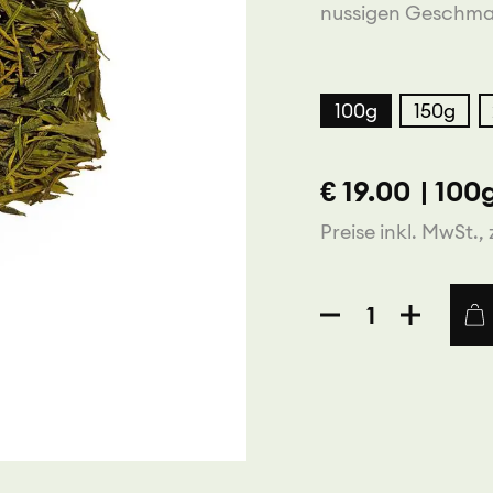
nussigen Geschmac
100g
150g
€
19.00
|
100
Preise inkl. MwSt., 
China
Huang
Ya
-
Gelber
Tee
Menge