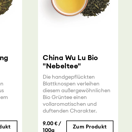
ing
China Wu Lu Bio
"Nebeltee"
Die handgepflückten
en
Blattknospen verleihen
us
diesem außergewöhnlichen
chem
Bio Grüntee einen
vollaromatischen und
duftenden Charakter.
9.00 € /
dukt
Zum Produkt
100g