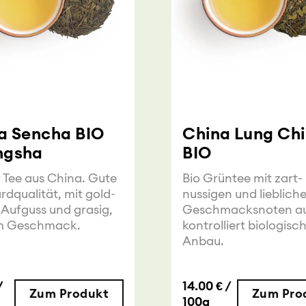
a Sencha BIO
China Lung Ch
ngsha
BIO
 Tee aus China. Gute
Bio Grüntee mit zart-
rdqualität, mit gold-
nussigen und lieblich
 Aufguss und grasig,
Geschmacksnoten a
m Geschmack.
kontrolliert biologis
Anbau.
/
14.00 € /
Zum Produkt
Zum Pro
100g