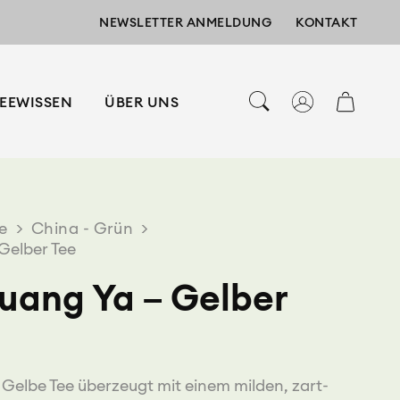
NEWSLETTER ANMELDUNG
KONTAKT
EEWISSEN
ÜBER UNS
e
>
China - Grün
>
Gelber Tee
uang Ya – Gelber
 Gelbe Tee überzeugt mit einem milden, zart-