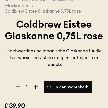
Glaskannen
>
Coldbrew Eistee Glaskanne 0,75L rose
Coldbrew Eistee
Glaskanne 0,75L rose
Hochwertige und japanische Glaskanne für die
Kaltwassertee-Zubereitung mit integriertem
Teesieb.
Coldbrew
In den Warenkorb
Eistee
Glaskanne
0,75L
€ 39.90
rose