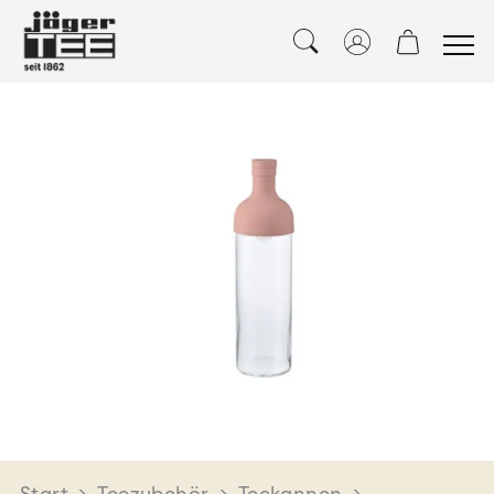
Start
>
Teezubehör
>
Teekannen
>