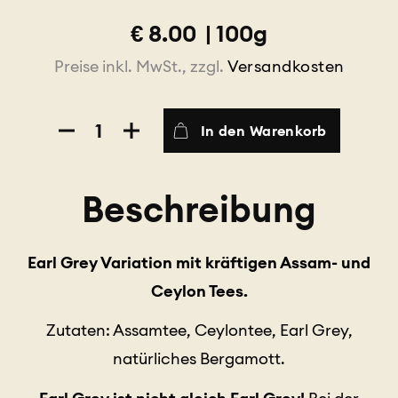
€
8.00
|
100g
Preise inkl. MwSt., zzgl.
Versandkosten
Diplomaten-
In den Warenkorb
Mischung
Menge
Beschreibung
Earl Grey Variation mit kräftigen Assam- und
Ceylon Tees.
Zutaten: Assamtee, Ceylontee, Earl Grey,
natürliches Bergamott.