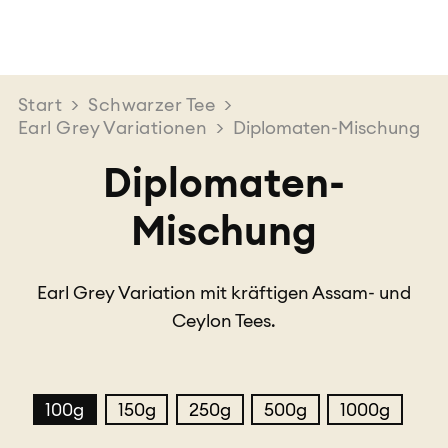
Start
>
Schwarzer Tee
>
Earl Grey Variationen
>
Diplomaten-Mischung
Diplomaten-
Mischung
Earl Grey Variation mit kräftigen Assam- und
Ceylon Tees.
100g
150g
250g
500g
1000g