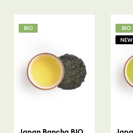
BIO
BIO
NEW
Japan Bancha BIO
Japa