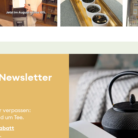
 Newsletter
r verpassen:
nd um Tee.
abatt
.