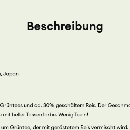
Beschreibung
a, Japan
Grüntees und ca. 30% geschältem Reis. Der Geschma
 mit heller Tassenfarbe. Wenig Teein!
 um Grüntee, der mit geröstetem Reis vermischt wird. 