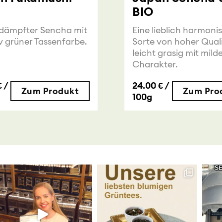
BIO
edämpfter Sencha mit
Eine lieblich harmoni
iv grüner Tassenfarbe.
Sorte von hoher Quali
leicht grasig mit mil
Charakter.
 /
24.00 € /
Zum Produkt
Zum Pro
100g