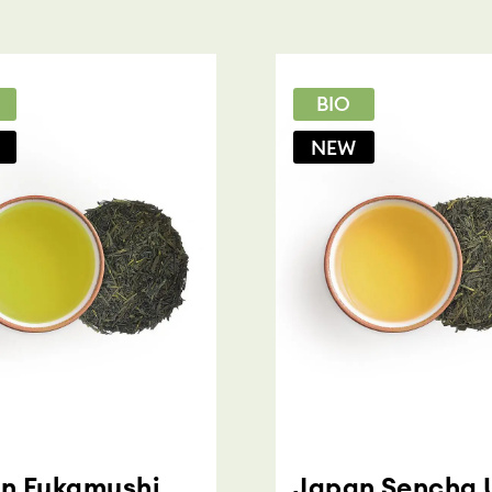
BIO
NEW
n Fukamushi
Japan Sencha U