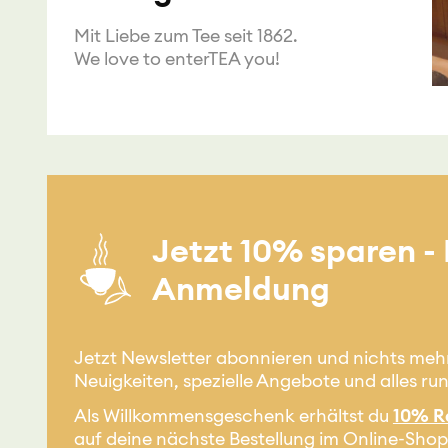
Mit Liebe zum Tee seit 1862.
We love to enterTEA you!
Jetzt 10% sparen -
Anmeldung
Jetzt Newsletter abonnieren und nichts meh
Neuigkeiten, spezielle Angebote und alles ru
Als Willkommensgeschenk erhältst du
10% R
auf deine nächste Bestellung im Online-Shop