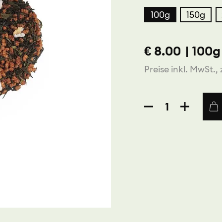
100g
150g
€
8.00
|
100g
Preise inkl. MwSt., 
Japan
Genmaicha
Reistee
Menge