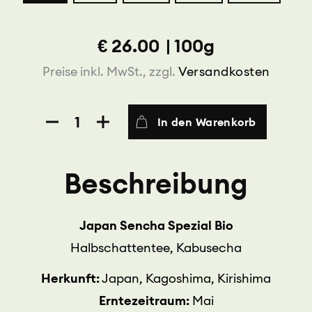
€
26.00
|
100g
Preise inkl. MwSt., zzgl.
Versandkosten
Japan
In den Warenkorb
Sencha
Spezial
BIO
Beschreibung
Menge
Japan Sencha Spezial Bio
Halbschattentee, Kabusecha
Herkunft:
Japan, Kagoshima, Kirishima
Erntezeitraum:
Mai