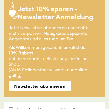
Jetzt 10% sparen -
Newsletter Anmeldung
Jetzt Newsletter abonnieren und nichts
mehr verpassen: Neuigkeiten, spezielle
Angebote und alles rund um Tee.
Als Willkommensgeschenk erhältst du
10% Rabatt
auf deine nächste Bestellung im Online-
Shop.
(Ab 15 € Mindestbestellwert · nur online
gültig)
Newsletter abonnieren