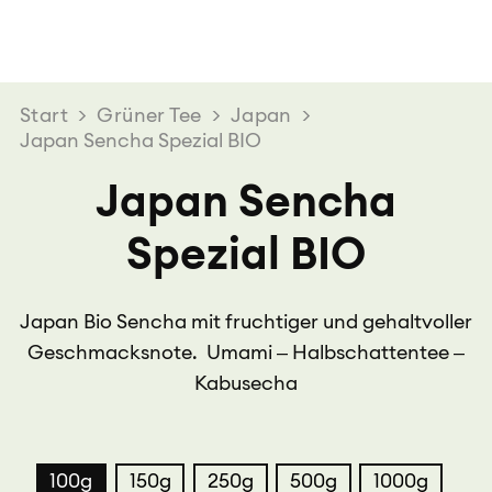
Start
>
Grüner Tee
>
Japan
>
Japan Sencha Spezial BIO
Japan Sencha
Spezial BIO
Japan Bio Sencha mit fruchtiger und gehaltvoller
Geschmacksnote. Umami – Halbschattentee –
Kabusecha
100g
150g
250g
500g
1000g