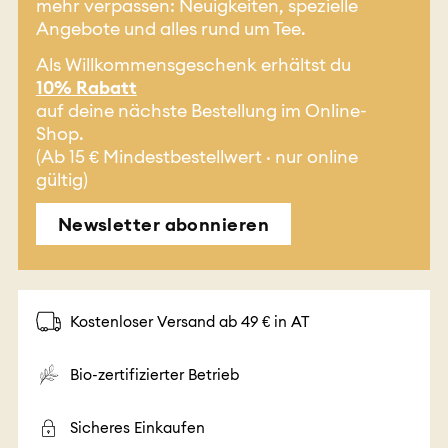
mehr verpassen: Neuigkeiten, spezielle
Angebote und alles rund um Tee.
Als Willkommensgeschenk erhältst du
10% Rabatt
auf deine nächste Bestellung im Online-
Shop.
(Ab 15 € Mindestbestellwert · nur online
gültig)
Newsletter abonnieren
Kostenloser Versand ab 49 € in AT
Bio-zertifizierter Betrieb
Sicheres Einkaufen