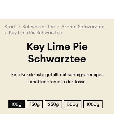
Start
>
Schwarzer Tee
>
Aroma Schwarztee
>
Key Lime Pie Schwarztee
Key Lime Pie
Schwarztee
Eine Kekskruste gefüllt mit sahnig-cremiger
Limettencreme in der Tasse.
100g
150g
250g
500g
1000g