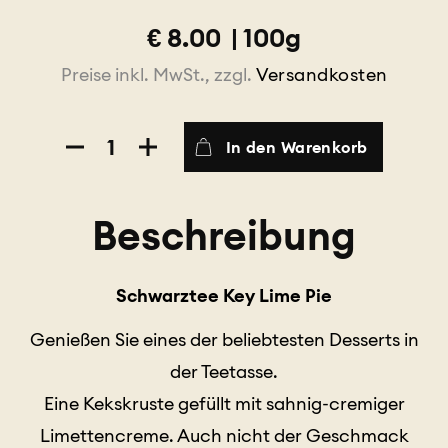
€
8.00
|
100g
Preise inkl. MwSt., zzgl.
Versandkosten
Key
In den Warenkorb
Lime
Pie
Schwarztee
Beschreibung
Menge
Schwarztee Key Lime Pie
Genießen Sie eines der beliebtesten Desserts in
der Teetasse.
Eine Kekskruste gefüllt mit sahnig-cremiger
Limettencreme. Auch nicht der Geschmack