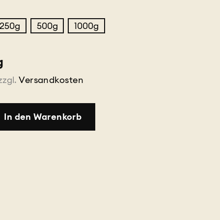
250g
500g
1000g
g
zzgl.
Versandkosten
In den Warenkorb