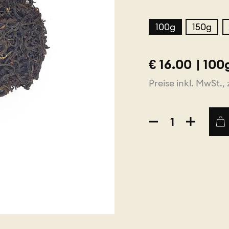
100g
150g
€
16.00
|
100
Preise inkl. MwSt., 
Kolumbien
Black
Bio
Menge