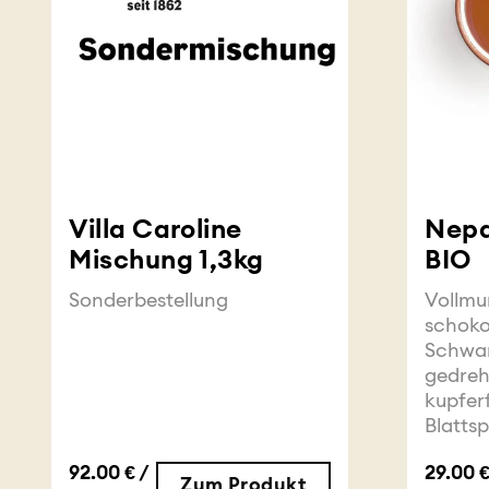
Villa Caroline
Nepa
Mischung 1,3kg
BIO
Sonderbestellung
Vollmu
schoko
Schwar
gedreh
kupfer
Blattsp
92.00 € /
29.00 €
Zum Produkt