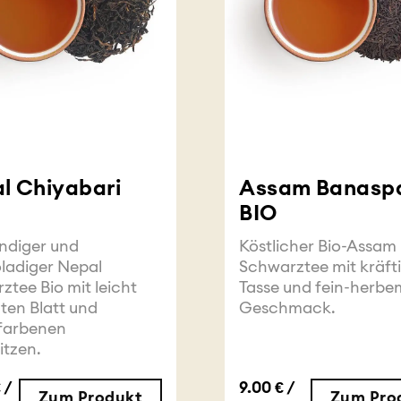
l Chiyabari
Assam Banasp
BIO
ndiger und
Köstlicher Bio-Assam
ladiger Nepal
Schwarztee mit kräft
ztee Bio mit leicht
Tasse und fein-herbe
ten Blatt und
Geschmack.
farbenen
itzen.
 /
9.00 € /
Zum Produkt
Zum Pro