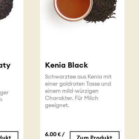
aty
Kenia Black
Schwarztee aus Kenia mit
einer goldroten Tasse und
einem mild-würzigen
iger
Charakter. Für Milch
m
geeignet.
6.00 € /
dukt
Zum Produkt