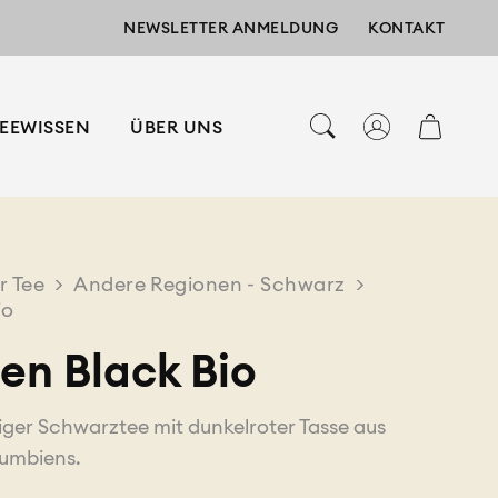
NEWSLETTER ANMELDUNG
KONTAKT
EEWISSEN
ÜBER UNS
r Tee
>
Andere Regionen - Schwarz
>
io
en Black Bio
ziger Schwarztee mit dunkelroter Tasse aus
umbiens.