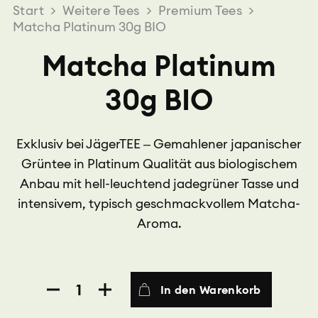
Start
>
Weitere Tees
>
Premium Tees
>
Matcha Platinum 30g BIO
Matcha Platinum
30g BIO
Exklusiv bei JägerTEE – Gemahlener japanischer
Grüntee in Platinum Qualität aus biologischem
Anbau mit hell-leuchtend jadegrüner Tasse und
intensivem, typisch geschmackvollem Matcha-
Aroma.
Matcha
In den Warenkorb
Platinum
30g