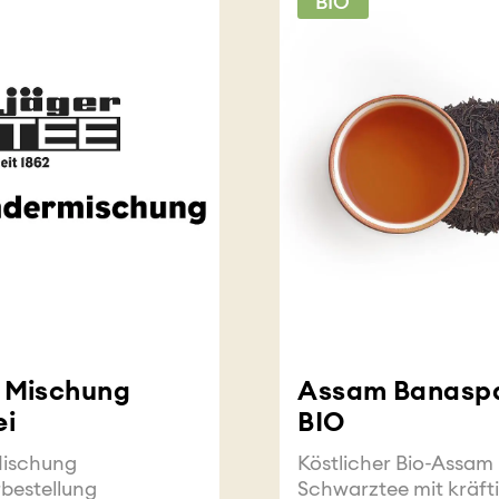
BIO
 Mischung
Assam Banasp
ei
BIO
Mischung
Köstlicher Bio-Assam
bestellung
Schwarztee mit kräft