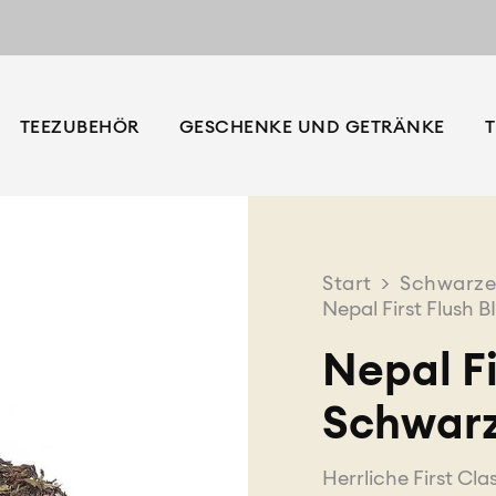
TEEZUBEHÖR
GESCHENKE UND GETRÄNKE
T
Start
>
Schwarze
Nepal First Flush 
Nepal Fi
Schwar
Herrliche First Cl