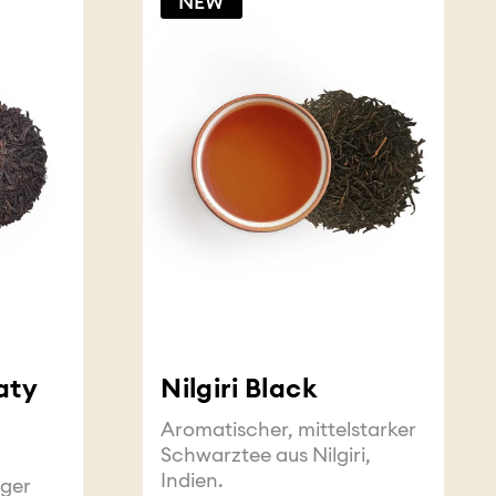
NEW
aty
Nilgiri Black
Aromatischer, mittelstarker
Schwarztee aus Nilgiri,
Indien.
iger