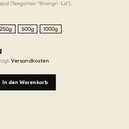
al (Teegarten “Shangri -La”).
250g
500g
1000g
g
zzgl.
Versandkosten
In den Warenkorb