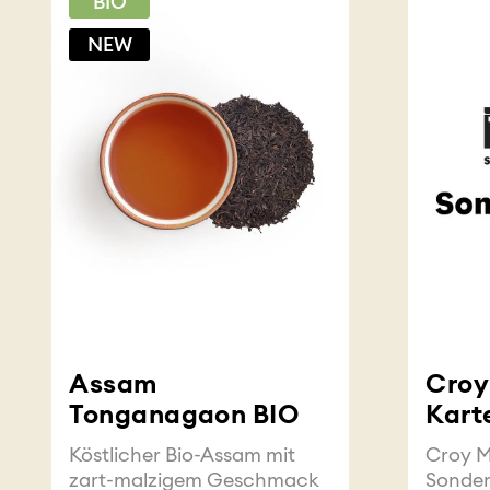
BIO
NEW
Assam
Croy
Tonganagaon BIO
Kart
Köstlicher Bio-Assam mit
Croy 
zart-malzigem Geschmack
Sonder