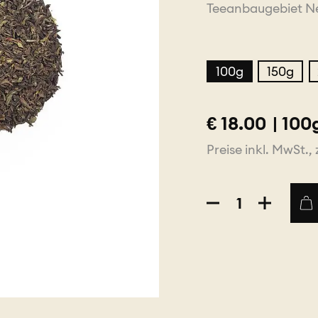
Teeanbaugebiet Nep
100g
150g
€
18.00
|
100
Preise inkl. MwSt., 
Nepal
First
Flush
BIO
Schwarztee
Menge