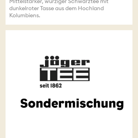
Mittelstarker, würziger Schwarztee mit
dunkelroter Tasse aus dem Hochland
Kolumbiens.