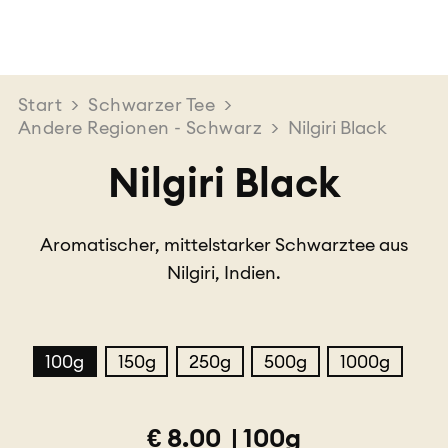
Start
>
Schwarzer Tee
>
Andere Regionen - Schwarz
>
Nilgiri Black
Nilgiri Black
Aromatischer, mittelstarker Schwarztee aus
Nilgiri, Indien.
100g
150g
250g
500g
1000g
€
8.00
|
100g