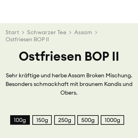
Start
>
Schwarzer Tee
>
Assam
>
Ostfriesen BOP II
Ostfriesen BOP II
Sehr kräftige und herbe Assam Broken Mischung.
Besonders schmackhaft mit braunem Kandis und
Obers.
100g
150g
250g
500g
1000g