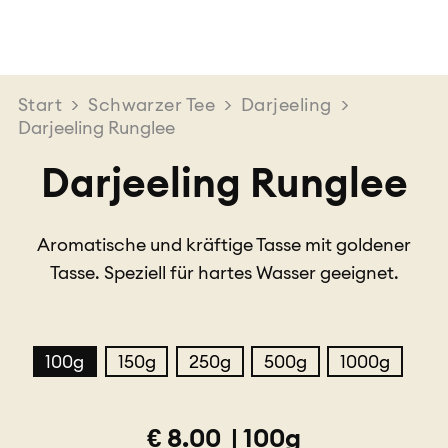
Start
>
Schwarzer Tee
>
Darjeeling
>
Darjeeling Runglee
Darjeeling Runglee
Aromatische und kräftige Tasse mit goldener
Tasse. Speziell für hartes Wasser geeignet.
100g
150g
250g
500g
1000g
€
8.00
|
100g