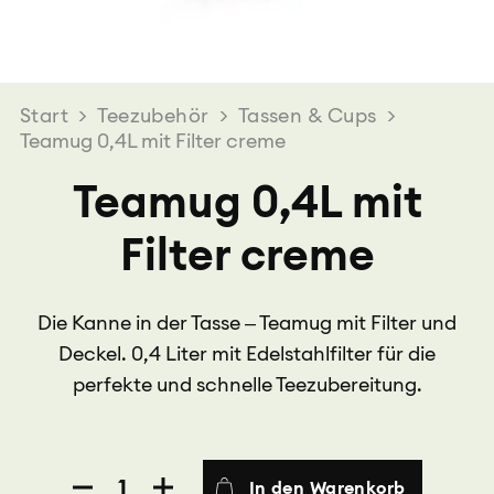
Start
>
Teezubehör
>
Tassen & Cups
>
Teamug 0,4L mit Filter creme
Teamug 0,4L mit
Filter creme
Die Kanne in der Tasse – Teamug mit Filter und
Deckel. 0,4 Liter mit Edelstahlfilter für die
perfekte und schnelle Teezubereitung.
Teamug
In den Warenkorb