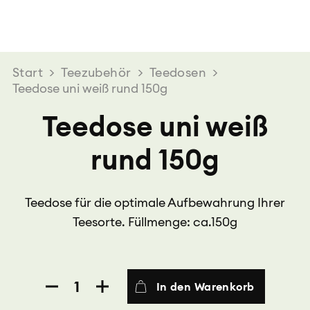
Start
>
Teezubehör
>
Teedosen
>
Teedose uni weiß rund 150g
Teedose uni weiß
rund 150g
Teedose für die optimale Aufbewahrung Ihrer
Teesorte. Füllmenge: ca.150g
Teedose
In den Warenkorb
uni
weiß