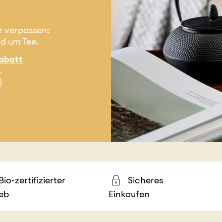
r verpassen:
nd um Tee.
abatt
.
)
Bio-zertifizierter
Sicheres
ieb
Einkaufen