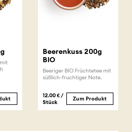
0g
Beerenkuss 200g
BIO
 mit
ch
Beeriger BIO Früchtetee mit
süßlich-fruchtiger Note.
12.00 € /
dukt
Zum Produkt
Stück