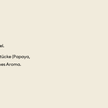
el.
stücke (Papaya,
hes Aroma.