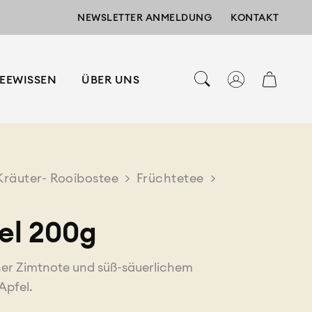
NEWSLETTER ANMELDUNG
KONTAKT
EEWISSEN
ÜBER UNS
Kräuter- Rooibostee
>
Früchtetee
>
el 200g
ner Zimtnote und süß-säuerlichem
pfel.