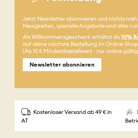
Jetzt Newsletter abonnieren und nichts meh
Neuigkeiten, spezielle Angebote und alles ru
Als Willkommensgeschenk erhältst du
10% R
auf deine nächste Bestellung im Online-Shop
(Ab 15 € Mindestbestellwert · nur online gültig
Newsletter abonnieren
Kostenloser Versand ab 49 € in
AT
Betr