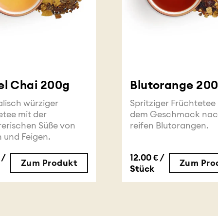
el Chai 200g
Blutorange 20
alisch würziger
Spritziger Früchtetee
etee mit der
dem Geschmack na
rerischen Süße von
reifen Blutorangen.
n und Feigen.
 /
12.00 € /
Zum Produkt
Zum Pro
Stück