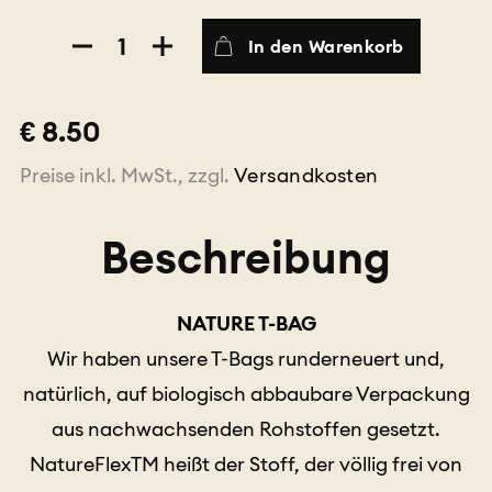
15
In den Warenkorb
Stk.
NATURE
T-
€ 8.50
BAGS
Darjeeling
Preise inkl. MwSt., zzgl.
Versandkosten
Second
Flush
Menge
Beschreibung
NATURE T-BAG
Wir haben unsere T-Bags runderneuert und,
natürlich, auf biologisch abbaubare Verpackung
aus nachwachsenden Rohstoffen gesetzt.
NatureFlexTM heißt der Stoff, der völlig frei von