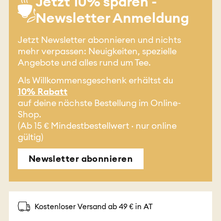
Jetzt 10% sparen -
Newsletter Anmeldung
Jetzt Newsletter abonnieren und nichts
mehr verpassen: Neuigkeiten, spezielle
Angebote und alles rund um Tee.
Als Willkommensgeschenk erhältst du
10% Rabatt
auf deine nächste Bestellung im Online-
Shop.
(Ab 15 € Mindestbestellwert · nur online
gültig)
Newsletter abonnieren
Kostenloser Versand ab 49 € in AT