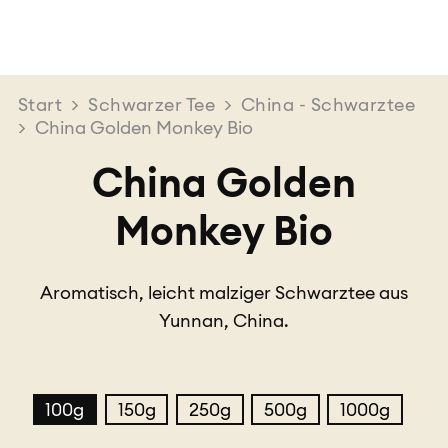
Start
>
Schwarzer Tee
>
China - Schwarztee
>
China Golden Monkey Bio
China Golden
Monkey Bio
Aromatisch, leicht malziger Schwarztee aus
Yunnan, China.
100g
150g
250g
500g
1000g