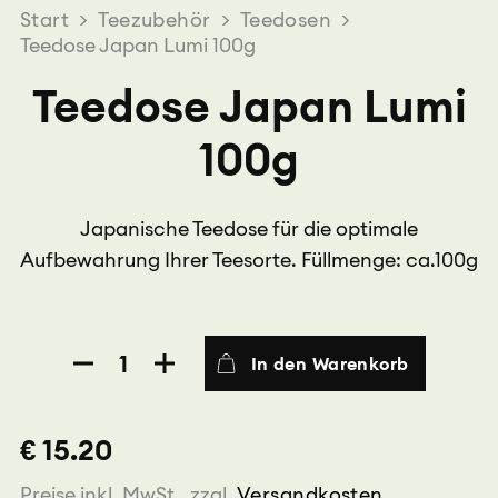
Start
>
Teezubehör
>
Teedosen
>
Teedose Japan Lumi 100g
Teedose Japan Lumi
100g
Japanische Teedose für die optimale
Aufbewahrung Ihrer Teesorte. Füllmenge: ca.100g
Teedose
In den Warenkorb
Japan
Lumi
100g
€ 15.20
Menge
Preise inkl. MwSt., zzgl.
Versandkosten