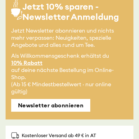
Jetzt 10% sparen -
Newsletter Anmeldung
Jetzt Newsletter abonnieren und nichts
mehr verpassen: Neuigkeiten, spezielle
Angebote und alles rund um Tee.
Als Willkommensgeschenk erhältst du
10% Rabatt
auf deine nächste Bestellung im Online-
Shop.
(Ab 15 € Mindestbestellwert · nur online
gültig)
Newsletter abonnieren
Kostenloser Versand ab 49 € in AT