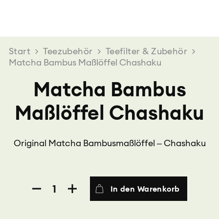
Start
>
Teezubehör
>
Teefilter & Zubehör
>
Matcha Bambus Maßlöffel Chashaku
Matcha Bambus
Maßlöffel Chashaku
Original Matcha Bambusmaßlöffel – Chashaku
Matcha
In den Warenkorb
Bambus
Maßlöffel
Chashaku