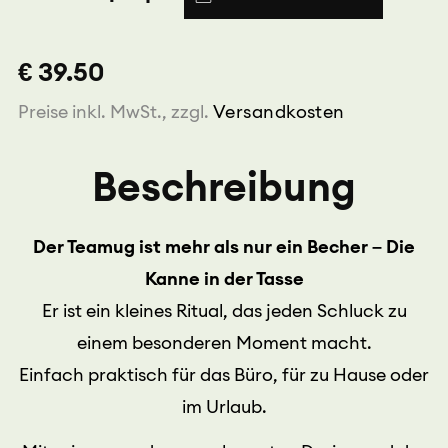
0,4L
mit
Filter
€ 39.50
white
tea
Preise inkl. MwSt., zzgl.
Versandkosten
Menge
Beschreibung
Der Teamug ist mehr als nur ein Becher – Die
Kanne in der Tasse
Er ist ein kleines Ritual, das jeden Schluck zu
einem besonderen Moment macht.
Einfach praktisch für das Büro, für zu Hause oder
im Urlaub.