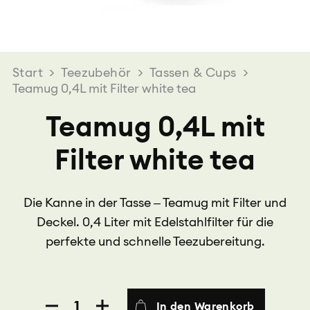
Start
>
Teezubehör
>
Tassen & Cups
>
Teamug 0,4L mit Filter white tea
Teamug 0,4L mit
Filter white tea
Die Kanne in der Tasse – Teamug mit Filter und
Deckel. 0,4 Liter mit Edelstahlfilter für die
perfekte und schnelle Teezubereitung.
Teamug
In den Warenkorb